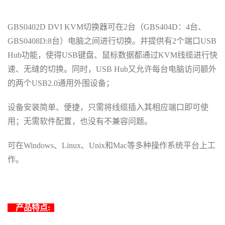
GBS0402D DVI
KVM切换器可在2台
（
GBS404D：4
台
、
GBS0408D:8
台
）
电脑之间进行切换。并提供有2个端口USB
Hub功能
，使得
USB键盘
、
鼠标数据都通过KVM线缆进行快
速
、
无缝的切换
。
同时
，
USB Hub又允许每台电脑访问额外
的两个USB2.0通用外围设备
；
设备安装简单
、
便捷
，
只需将线缆插入其相应端口即可使
用
；
无需软件配置
，
也没有不兼容问题
。
可在Windows、Linux、Unix和Mac等多种操作系统平台上工
作
。
产
品特点: