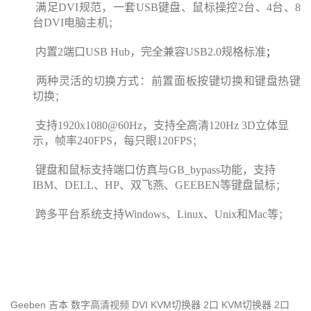
满足DVI
规范
，
一套USB键盘
、
鼠标操控2台
、
4台
、
8
台DVI
电脑主机
；
内置2端口USB Hub，完全兼容USB2.0规格标准
；
两种灵活的切换方式：前置面板按键切换和键盘热键
切换
；
支持1920x1080@60Hz，支持全高清120Hz 3D立体显
示，帧率240FPS，每只眼120FPS
；
键盘和鼠标支持端口仿真与
GB_
bypass功能，支持
IBM、DELL、HP、双飞燕、GEEBEN等键盘鼠标
；
跨多平台
系统
支持Windows
、
Linux
、
Unix和Mac等
；
Geeben 吉本 数字高清视频 DVI KVM切换器 2口 KVM切换器 2口