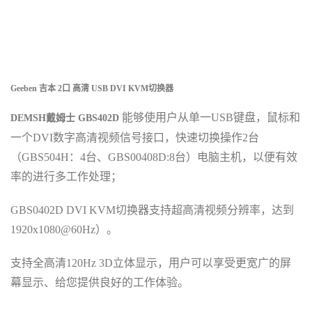
Geeben
吉本 2口 高清 USB DVI
KVM
切换器
能够使用户从单一USB键盘
，
鼠标和
DEMSH戴姆士 GBS402D
一个DVI数字
高清
视频信号接口
，
快速切换操作2台
（
GBS504H：4
台
、
GBS00408D:8
台
）
电脑主机
，
以便有效
率的进行多工作处理
；
GBS0402D DVI
KVM切换器支持超高清视频分辨率，达到
1920x1080@60Hz）
。
支持全高清120Hz 3D立体显示
，
用户可以享受更宽广的屏
幕显示
、
给您提供良好的工作体验
。