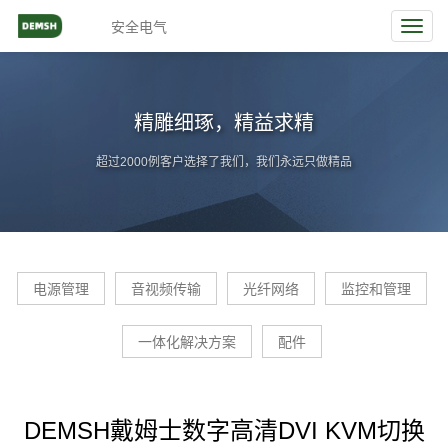
安全电气
Toggl
navig
精雕细琢，精益求精
超过2000例客户选择了我们，我们永远只做精品
电源管理
音视频传输
光纤网络
监控和管理
一体化解决方案
配件
DEMSH戴姆士数字高清DVI KVM切换