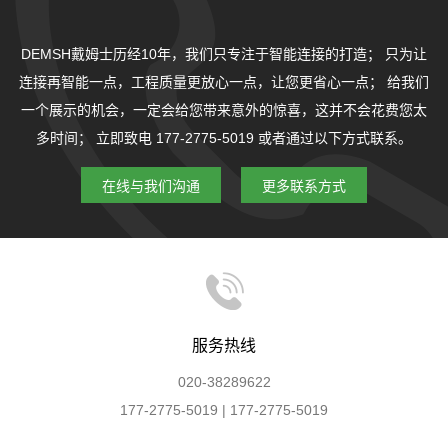
DEMSH戴姆士历经10年，我们只专注于智能连接的打造；
只为让
连接再智能一点，工程质量更放心一点，让您更省心一点；
给我们
一个展示的机会，一定会给您带来意外的惊喜，这并不会花费您太
多时间；
立即致电 177-2775-5019 或者通过以下方式联系。
在线与我们沟通
更多联系方式
服务热线
020-38289622
177-2775-5019 | 177-2775-5019